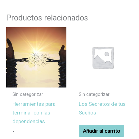
Productos relacionados
Rango
Este
de
producto
precios:
desde
tiene
29,00€
múltiples
hasta
390,00€
variantes.
Las
opciones
se
Sin categorizar
Sin categorizar
pueden
Herramientas para
Los Secretos de tus
elegir
terminar con las
Sueños
en
dependencias
la
Añadir al carrito
-
página