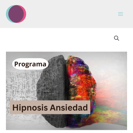
Ir
al
contenido
Programa
Ansiedad:
Hipnosis
con
Corazón
cantidad