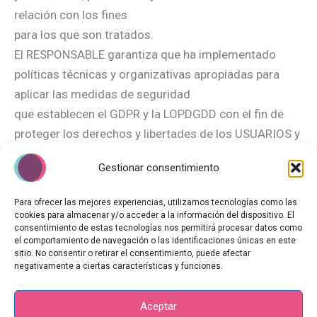
relación con los fines
para los que son tratados.
El RESPONSABLE garantiza que ha implementado
políticas técnicas y organizativas apropiadas para
aplicar las medidas de seguridad
que establecen el GDPR y la LOPDGDD con el fin de
proteger los derechos y libertades de los USUARIOS y
les ha comunicado la
Gestionar consentimiento
información adecuada para que puedan ejercerlos.
Para más información sobre las garantías de
Para ofrecer las mejores experiencias, utilizamos tecnologías como las
privacidad, puedes dirigirte al RESPONSABLE a través
cookies para almacenar y/o acceder a la información del dispositivo. El
consentimiento de estas tecnologías nos permitirá procesar datos como
de SABINA MUSSONS SIMON. C/
el comportamiento de navegación o las identificaciones únicas en este
LAVADEROS, 1 1o E – 09007 BURGOS (Burgos). E-
sitio. No consentir o retirar el consentimiento, puede afectar
negativamente a ciertas características y funciones.
mail: sabina@hipnosisclinicaericksoniana.com
Aceptar
Copyright © 2026 | Yo Soy Sanando