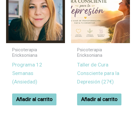
Psicoterapia
Psicoterapia
Ericksoniana
Ericksoniana
Programa 12
Taller de Cura
Semanas
Consciente para la
(Ansiedad)
Depresión (27€)
Añadir al carrito
Añadir al carrito
El
El
precio
precio