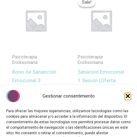
Sale!
Sale!
original
actual
era:
es:
100,00€.
70,00€.
Psicoterapia
Psicoterapia
Ericksoniana
Ericksoniana
Bono de Sananción
Sanación Emocional
Emocional 3
1 Sesión (Oferta
sesiones
70€)
Gestionar consentimiento
Añadir al carrito
Para ofrecer las mejores experiencias, utilizamos tecnologías como las
Añadir al carrito
cookies para almacenar y/o acceder a la información del dispositivo. El
consentimiento de estas tecnologías nos permitirá procesar datos como
el comportamiento de navegación o las identificaciones únicas en este
sitio. No consentir o retirar el consentimiento, puede afectar