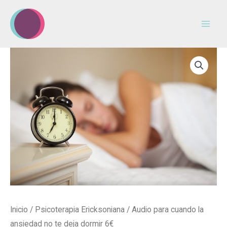
Ir
al
contenido
Audio
para
cuando
la
ansiedad
no
te
deja
dormir
6€
cantidad
Inicio
/
Psicoterapia Ericksoniana
/ Audio para cuando la
ansiedad no te deja dormir 6€