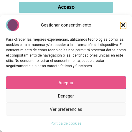
Acceso
¿Olvidaste la contraseña?
Gestionar consentimiento
Para ofrecer las mejores experiencias, utilizamos tecnologías como las
cookies para almacenar y/o acceder a la información del dispositivo. El
consentimiento de estas tecnologías nos permitirá procesar datos como
el comportamiento de navegación o las identificaciones únicas en este
sitio. No consentir o retirar el consentimiento, puede afectar
negativamente a ciertas características y funciones.
Aceptar
Copyright © 2026 | Yo Soy Sanando
Aviso Legal
Denegar
Política de Privacidad
Ver preferencias
Política de Cookies
Política de cookies (UE)
Política de cookies