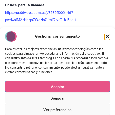
Enlace para la llamada:
https://us06web.zoom.us/j/85895002146?
pwd=pfMZzNqqp7WeNbCfrniQtvrOUxl5pq.1
Gestionar consentimiento
Grupo de Crecimiento 23 Diciembre
Grupo de Crecimiento 27
Para ofrecer las mejores experiencias, utilizamos tecnologías como las
19:30 a 21:00h
Enero 10:00h
cookies para almacenar y/o acceder a la información del dispositivo. El
consentimiento de estas tecnologías nos permitirá procesar datos como el
comportamiento de navegación o las identificaciones únicas en este sitio.
No consentir o retirar el consentimiento, puede afectar negativamente a
ciertas características y funciones.
Aceptar
Copyright © 2026 | Yo Soy Sanando
Aviso Legal
Denegar
Política de Privacidad
Ver preferencias
Política de Cookies