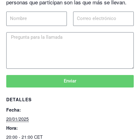
personas que participan son las que más se llevan.
Nombre
Correo
electrónico
Pregunta
para
la
llamada
Enviar
DETALLES
Fecha:
20/01/2025
Hora:
20:00 - 21:00
CET