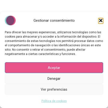
Gestionar consentimiento
Para ofrecer las mejores experiencias, utilizamos tecnologías como las
cookies para almacenar y/o acceder a la información del dispositivo. El
consentimiento de estas tecnologías nos permitirá procesar datos como
el comportamiento de navegación o las identificaciones únicas en este
sitio. No consentir o retirar el consentimiento, puede afectar
negativamente a ciertas características y funciones.
Aceptar
Copyright © 2026 | Yo Soy Sanando
Aviso Legal
Denegar
Política de Privacidad
Ver preferencias
Política de Cookies
Política de cookies (UE)
Política de cookies