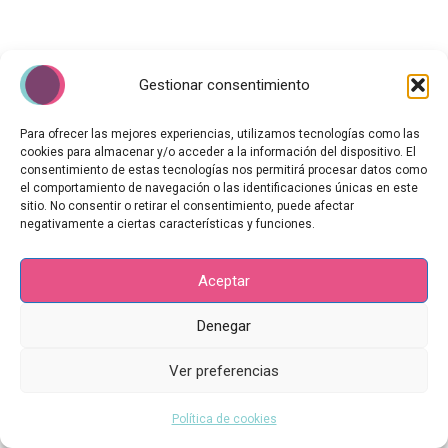
Gestionar consentimiento
Para ofrecer las mejores experiencias, utilizamos tecnologías como las
cookies para almacenar y/o acceder a la información del dispositivo. El
consentimiento de estas tecnologías nos permitirá procesar datos como
el comportamiento de navegación o las identificaciones únicas en este
sitio. No consentir o retirar el consentimiento, puede afectar
negativamente a ciertas características y funciones.
Aceptar
Copyright © 2026 | Yo Soy Sanando
Aviso Legal
Denegar
Política de Privacidad
Ver preferencias
Política de Cookies
Política de cookies (UE)
Política de cookies