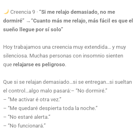
Creencia 9 ·
“Si me relajo demasiado, no me
dormiré”
→
“Cuanto más me relajo, más fácil es que el
sueño llegue por sí solo”
Hoy trabajamos una creencia muy extendida… y muy
silenciosa.
Muchas personas con insomnio sienten
que
relajarse es peligroso
.
Que si se relajan demasiado…si se entregan…si sueltan
el control…algo malo pasará:– “No dormiré.”
– “Me activar é otra vez.”
– “Me quedaré despierta toda la noche.”
– “No estaré alerta.”
– “No funcionará.”