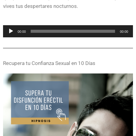
vives tus despertares nocturnos.
Reproductor
00:00
00:00
de
audio
Recupera tu Confianza Sexual en 10 Días