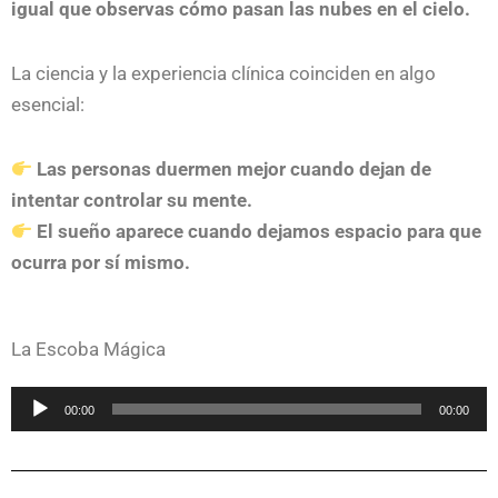
igual que observas cómo pasan las nubes en el cielo.
La ciencia y la experiencia clínica coinciden en algo
esencial:
Las personas duermen mejor cuando dejan de
intentar controlar su mente.
El sueño aparece cuando dejamos espacio para que
ocurra por sí mismo.
La Escoba Mágica
Reproductor
00:00
00:00
de
audio