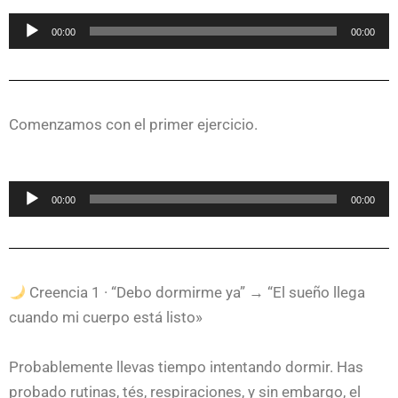
Reproductor
00:00
00:00
de
audio
Comenzamos con el primer ejercicio.
Reproductor
00:00
00:00
de
audio
Creencia 1 · “Debo dormirme ya” → “El sueño llega
cuando mi cuerpo está listo»
Probablemente llevas tiempo intentando dormir. Has
probado rutinas, tés, respiraciones, y sin embargo, el