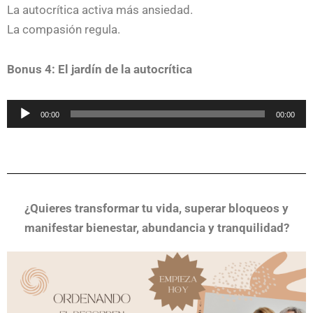
La autocrítica activa más ansiedad.
La compasión regula.
Bonus 4: El jardín de la autocrítica
Reproductor
00:00
00:00
de
audio
¿Quieres transformar tu vida, superar bloqueos y
manifestar bienestar, abundancia y tranquilidad?