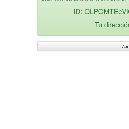
ID: QLPOMTEcV
Tu direcció
Abri