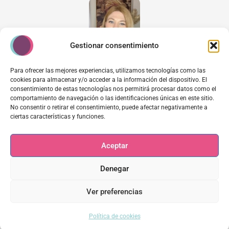
Gestionar consentimiento
Para ofrecer las mejores experiencias, utilizamos tecnologías como las
cookies para almacenar y/o acceder a la información del dispositivo. El
Sabina Mussons Simón
consentimiento de estas tecnologías nos permitirá procesar datos como el
comportamiento de navegación o las identificaciones únicas en este sitio.
Soy Sabina Mussons Simón, psicóloga y psicoterapeuta. Ayudo a las
No consentir o retirar el consentimiento, puede afectar negativamente a
personas a resolver los problemas que se esconden bajo sus síntomas con
ciertas características y funciones.
mi método. En 2017 abrí mi centro de psicología en Burgos, y desde
entonces, más de 1.500 personas han logrado recuperar su bienestar y
Aceptar
equilibrio emocional.
Denegar
Ver preferencias
AGENDAR LLAMADA
Política de cookies