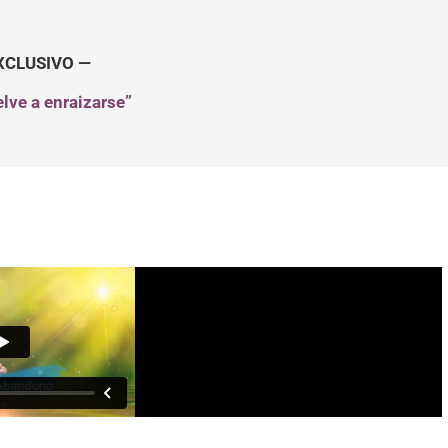
XCLUSIVO —
elve a enraizarse”